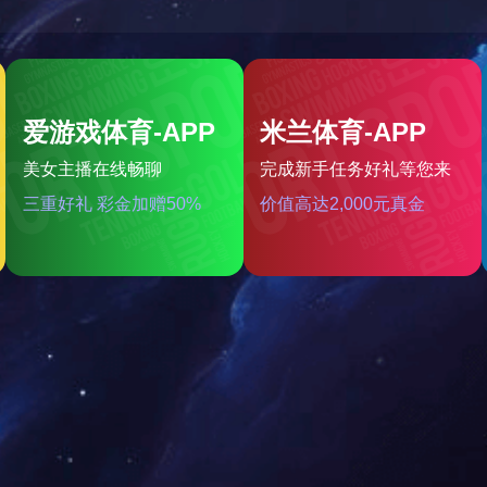
FFP1华体会体育-华体会
硅橡胶绝缘高温线
KFFV华
（中国）