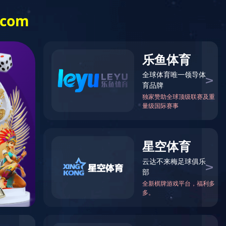
RSS
|
网站地图
|
免责声明
咨询服务热线
0551-64203668