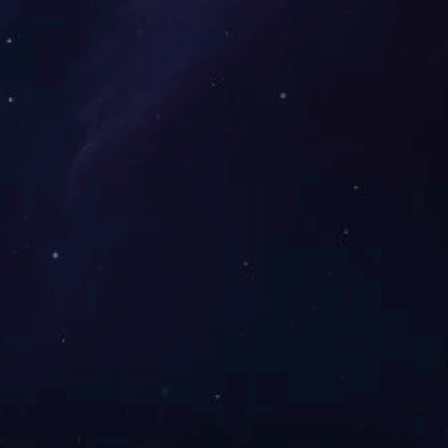
体会体育-华体会（中
氟塑料绝缘耐华体会体育-华体会
耐高
国）
（中国）
耐高温耐油特种电缆
耐高温氟塑料安装线及电缆