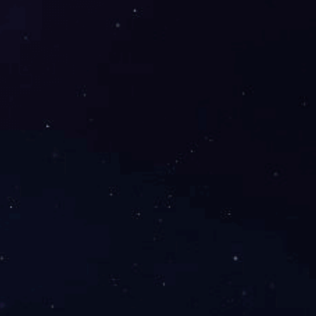
温仪表电缆
高温镀银线
10条记录/1页