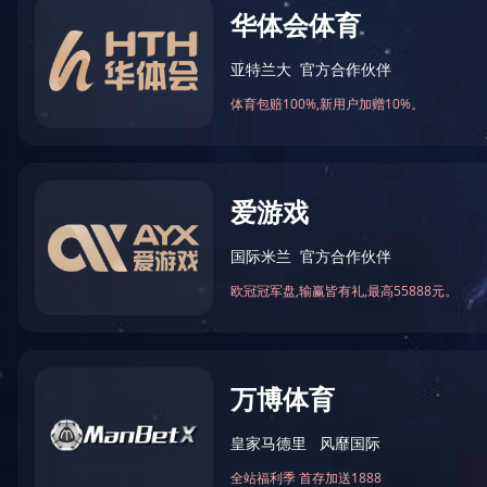
华体会体育-华体会（中国）
当前位置
营销微信：13395601231