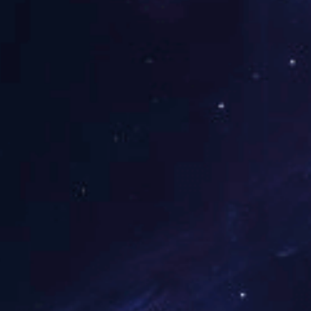
光纤光缆
YGZB华体
绿宝