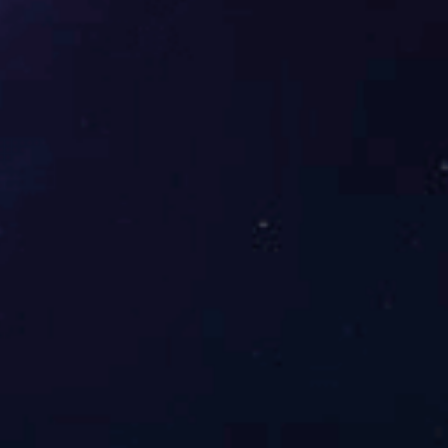
电力传输领域
天然气化工领域
钢铁冶炼
油化工领域
油气田钻井平台