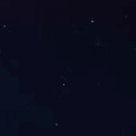
领域
机车制造领域