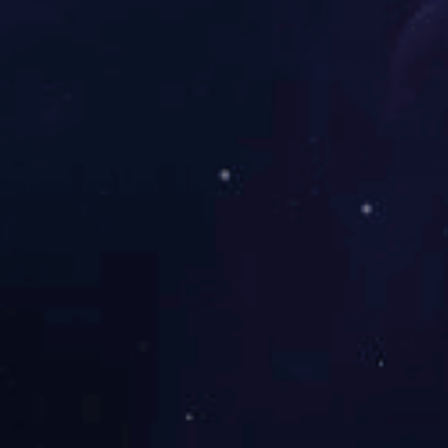
水力发电领域
电网
火力发电领域
石