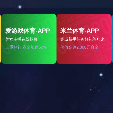
电缆、补偿导线、补偿电缆、核电站专用电缆、高柔性拖链电
心束管光缆、层绞式光缆、带状光缆、ADSS光缆及其配线系列
工、制药、食品、石化、市政、环保、建筑、水处理等行业，
场。 绿宝人以身在绿宝为荣，并始终团结一致，奋勇拼搏。
姿态开创璀璨的事业!...
查看全部内容
缆产品中心
/ PRODUCTS