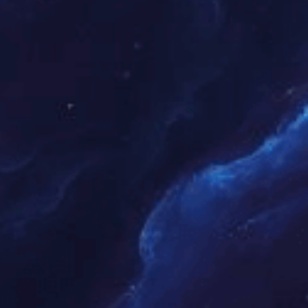
会体育-华体会（中国）
JGG-3.3KV-…
N
电缆35KV电力
DHTGGR硅橡胶软…