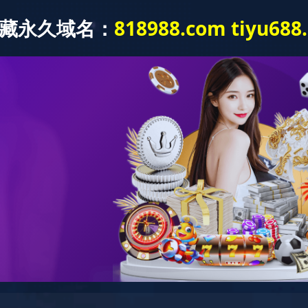
业新闻
绿宝电缆产品
技术支持
应用领域
中心