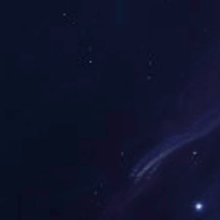
华体会体育-华体会（中
国）
特种电缆
电力电缆
YG
计算机电缆
控制电缆
补偿导线
橡套电缆
扁电缆
更多
电气装备用电缆
硅橡
伴热电缆