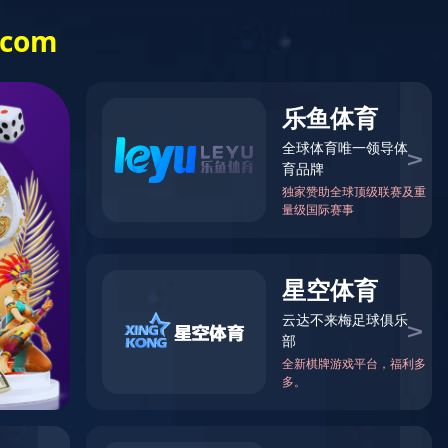
RSS
|
网站地图
|
免责声明
咨询服务热线
0551-64203668
华体会体育-华
体会（中国）