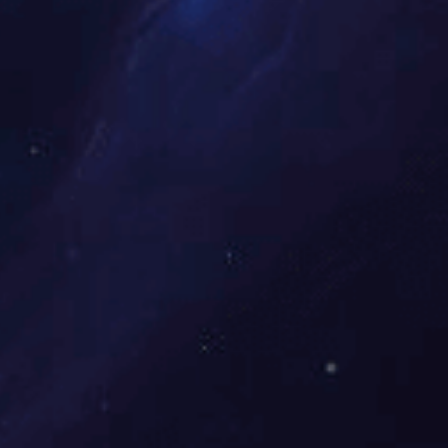
线、钢芯铝绞线
绿宝电缆
行业应用
INSTRUMENT INDUSTRY APPLICATION